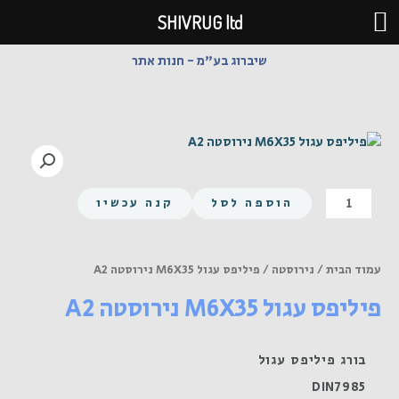
ילוג
SHIVRUG ltd
תוכן
שיברוג בע"מ - חנות אתר
כמות
הוספה לסל
קנה עכשיו
של
פיליפס
עגול
עמוד הבית
/
נירוסטה
/ פיליפס עגול M6X35 נירוסטה A2
M6X35
פיליפס עגול M6X35 נירוסטה A2
נירוסטה
A2
בורג פיליפס עגול
DIN7985