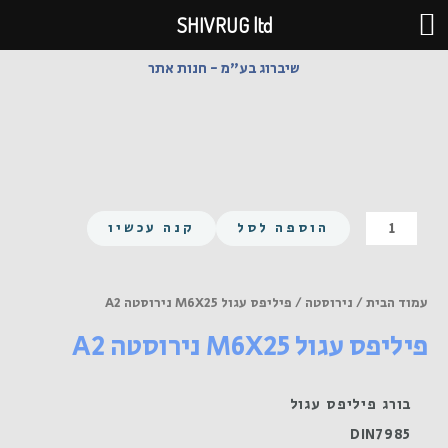
ילוג
SHIVRUG ltd
תוכן
שיברוג בע"מ - חנות אתר
כמות
הוספה לסל
קנה עכשיו
של
פיליפס
עגול
עמוד הבית
/
נירוסטה
/ פיליפס עגול M6X25 נירוסטה A2
M6X25
פיליפס עגול M6X25 נירוסטה A2
נירוסטה
A2
בורג פיליפס עגול
DIN7985