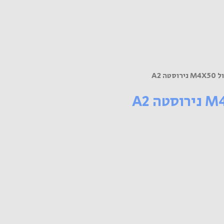
טה A2