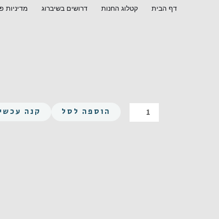
ילוג
דף הבית
קטלוג החנות
דרושים בשיברוג
מדיניות פ
תוכן
כמות
הוספה לסל
קנה עכשיו
של
פיליפס
עגול
M4X50
נירוסטה
A2