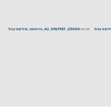
ליפס עגול
תגיות
135604
,
DIN7985
,
A2
,
נירוסטה
,
פיליפס עגול