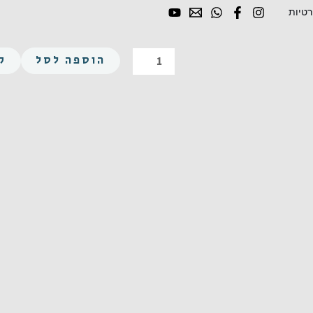
רטיות
כמות
של
הוספה לסל
ק
פיליפס
עגול
M4X40
נירוסטה
A2