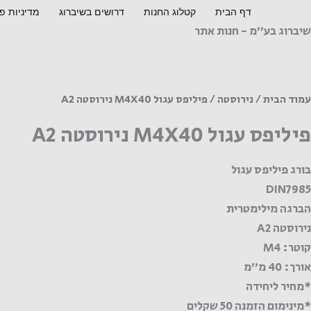
ילוג
דף הבית
קטלוג החנות
דרושים בשיברוג
מדיניות פ
תוכן
שיברוג בע"מ - חנות אתר
מות
ל
יליפס
גול
עמוד הבית
/
נירוסטה
/ פיליפס עגול M4X40 נירוסטה A2
M4X4
פיליפס עגול M4X40 נירוסטה A2
ירוסטה
A
בורג פיליפס עגול
DIN7985
הברגה מילימטרית
נירוסטה A2
קוטר: M4
אורך: 40 מ"מ
*מחיר ליחידה
*מינימום הזמנה 50 שקלים