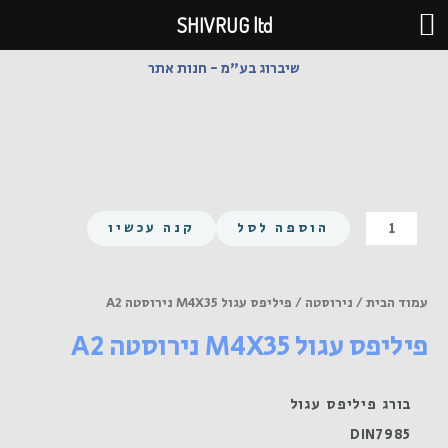
ילוג
SHIVRUG ltd
תוכן
שיברוג בע"מ - חנות אתר
כמות
הוספה לסל
קנה עכשיו
של
פיליפס
עגול
עמוד הבית
/
נירוסטה
/ פיליפס עגול M4X35 נירוסטה A2
M4X35
פיליפס עגול M4X35 נירוסטה A2
נירוסטה
A2
בורג פיליפס עגול
DIN7985