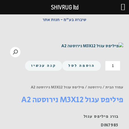
ילוג
SHIVRUG ltd
תוכן
שיברוג בע"מ - חנות אתר
כמות
הוספה לסל
קנה עכשיו
של
פיליפס
עגול
עמוד הבית
/
נירוסטה
/ פיליפס עגול M3X12 נירוסטה A2
M3X12
פיליפס עגול M3X12 נירוסטה A2
נירוסטה
A2
בורג פיליפס עגול
DIN7985