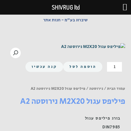
ילוג
SHIVRUG ltd
תוכן
שיברוג בע"מ - חנות אתר
כמות
הוספה לסל
קנה עכשיו
של
פיליפס
עגול
עמוד הבית
/
נירוסטה
/ פיליפס עגול M2X20 נירוסטה A2
M2X20
פיליפס עגול M2X20 נירוסטה A2
נירוסטה
A2
בורג פיליפס עגול
DIN7985