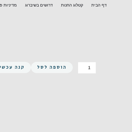
ילוג
דף הבית
קטלוג החנות
דרושים בשיברוג
מדיניות פ
תוכן
כמות
הוספה לסל
קנה עכשיו
של
פיליפס
עגול
M2X16
נירוסטה
A2