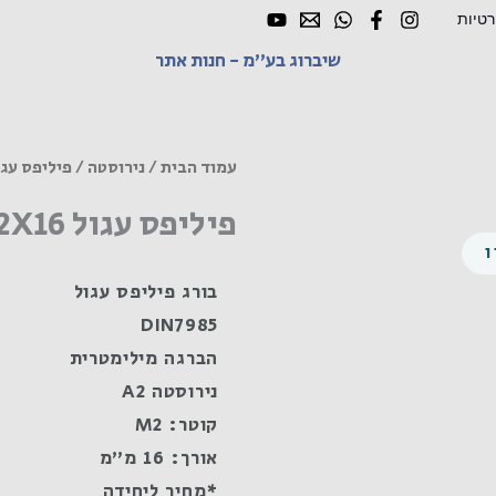
רטיות
שיברוג בע"מ - חנות אתר
עמוד הבית
/
נירוסטה
/ פיליפס עגול M2X16 נירוס
פיליפס עגול M2X16 נירוסטה A2
בורג פיליפס עגול
DIN7985
הברגה מילימטרית
נירוסטה A2
קוטר: M2
אורך: 16 מ"מ
*מחיר ליחידה