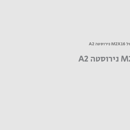
טה A2