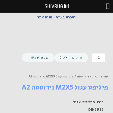
ילוג
SHIVRUG ltd
תוכן
שיברוג בע"מ - חנות אתר
כמות
הוספה לסל
קנה עכשיו
של
פיליפס
עגול
עמוד הבית
/
נירוסטה
/ פיליפס עגול M2X5 נירוסטה A2
M2X5
פיליפס עגול M2X5 נירוסטה A2
נירוסטה
A2
בורג פיליפס עגול
DIN7985