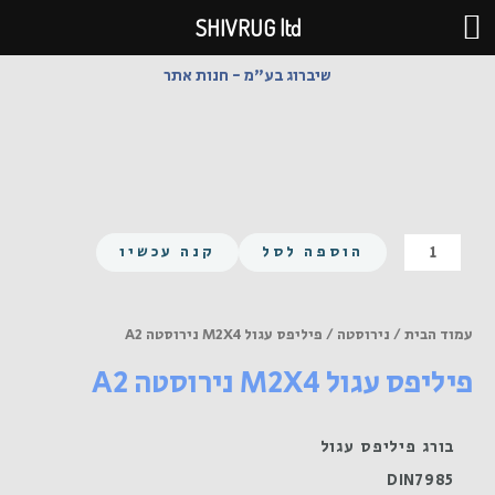
ילוג
SHIVRUG ltd
תוכן
שיברוג בע"מ - חנות אתר
כמות
הוספה לסל
קנה עכשיו
של
פיליפס
עגול
עמוד הבית
/
נירוסטה
/ פיליפס עגול M2X4 נירוסטה A2
M2X4
פיליפס עגול M2X4 נירוסטה A2
נירוסטה
A2
בורג פיליפס עגול
DIN7985