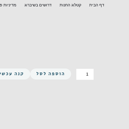
ילוג
דף הבית
קטלוג החנות
דרושים בשיברוג
מדיניות פ
תוכן
כמות
הוספה לסל
קנה עכשיו
של
משושה
UNC
1/2-
13X2-
1/4
נירוסטה