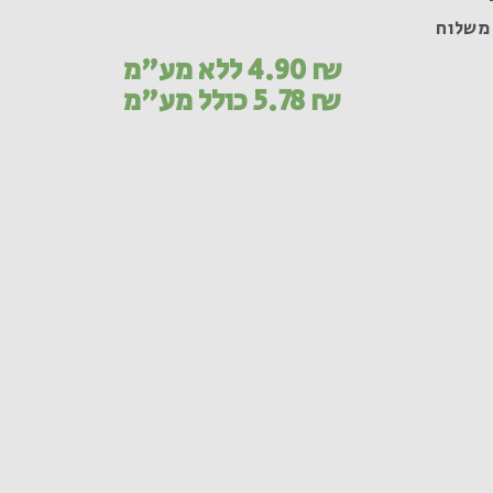
משלוח
₪
4.90
ללא מע"מ
₪
5.78
כולל מע"מ