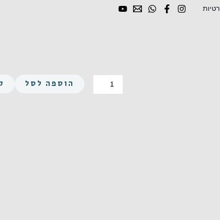
רטיות
כמות
הוספה לסל
ק
של
משושה
UNC
1/2-
13X2
נירוסטה
A2