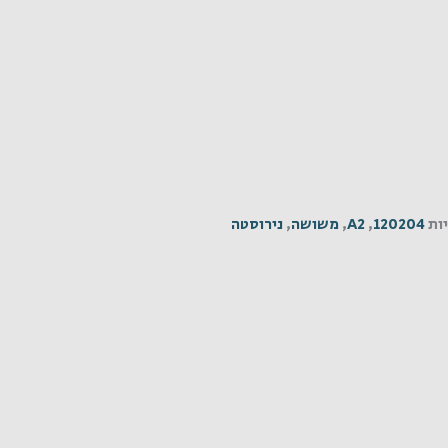
ות
120204
,
A2
,
משושה
,
נירוסטה