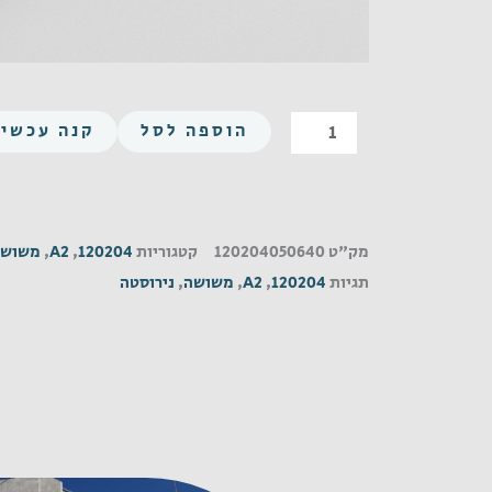
כמות
הוספה לסל
קנה עכשיו
של
משושה
UNC
5/16-
מק"ט
120204050640
קטגוריות
120204
,
A2
,
משושה
18X4
תגיות
120204
,
A2
,
משושה
,
נירוסטה
נירוסטה
A2