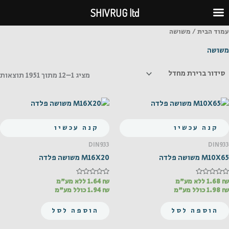
ילוג
SHIVRUG ltd
תוכן
עמוד הבית
/ משושה
משושה
מציג 1–12 מתוך 1951 תוצאות
קנה עכשיו
קנה עכשיו
DIN933
DIN933
M10X65 משושה פלדה
M16X20 משושה פלדה
₪
דורג
1.68
ללא מע"מ
₪
דורג
1.64
ללא מע"מ
0
0
₪
1.98
כולל מע"מ
₪
1.94
כולל מע"מ
מתוך
מתוך
5
5
הוספה לסל
הוספה לסל