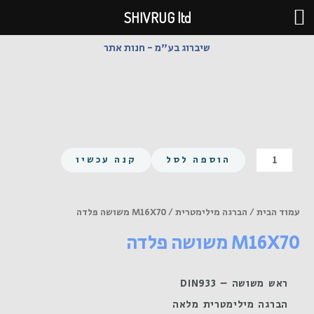
ילוג
SHIVRUG ltd
תוכן
שיברוג בע"מ - חנות אתר
כמות
הוספה לסל
קנה עכשיו
של
M16X70
משושה
עמוד הבית
/
הברגה מילימטרית
/ M16X70 משושה פלדה
פלדה
M16X70 משושה פלדה
ראש משושה – DIN933
הברגה מילימטרית מלאה