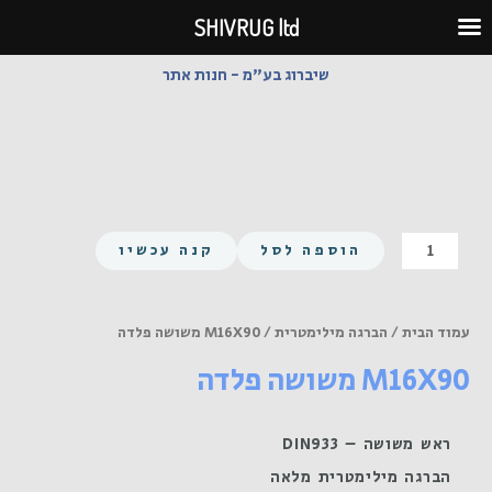
ילוג
SHIVRUG ltd
תוכן
שיברוג בע"מ - חנות אתר
כמות
הוספה לסל
קנה עכשיו
של
M16X90
משושה
עמוד הבית
/
הברגה מילימטרית
/ M16X90 משושה פלדה
פלדה
M16X90 משושה פלדה
ראש משושה – DIN933
הברגה מילימטרית מלאה