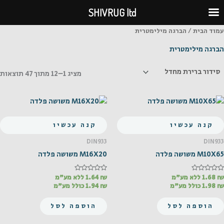
ילוג
SHIVRUG ltd
תוכן
עמוד הבית
/ הברגה מילימטרית
הברגה מילימטרית
מציג 1–12 מתוך 47 תוצאות
קנה עכשיו
קנה עכשיו
DIN933
DIN933
M10X65 משושה פלדה
M16X20 משושה פלדה
₪
דורג
1.68
ללא מע"מ
₪
דורג
1.64
ללא מע"מ
0
0
₪
1.98
כולל מע"מ
₪
1.94
כולל מע"מ
מתוך
מתוך
5
5
הוספה לסל
הוספה לסל