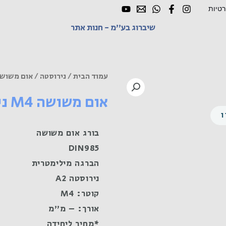
רטיות
שיברוג בע"מ - חנות אתר
עמוד הבית
/
נירוסטה
/ אום משושה M4 נירוסטה
אום משושה M4 נירוסטה A2
בורג אום משושה
DIN985
הברגה מילימטרית
נירוסטה A2
קוטר: M4
אורך: – מ"מ
*מחיר ליחידה