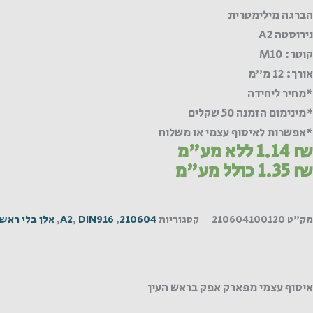
הברגה מילימטרית
נירוסטה A2
קוטר: M10
אורך: 12 מ"מ
*מחיר ליחידה
*מינימום הזמנה 50 שקלים
*אפשרות לאיסוף עצמי או משלוח
₪
1.14
ללא מע"מ
₪
1.35
כולל מע"מ
מק"ט
210604100120
קטגוריות
210604
,
DIN916
,
A2
,
אלן בלי ראש
איסוף עצמי מפארק אפק בראש העין