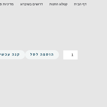
ילוג
דף הבית
קטלוג החנות
דרושים בשיברוג
מדיניות פ
תוכן
כמות
הוספה לסל
קנה עכשיו
של
אלן
בלי
ראש
M3X25
נירוסטה
A2