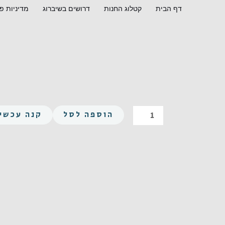
ילוג
דף הבית
קטלוג החנות
דרושים בשיברוג
מדיניות פ
תוכן
כמות
הוספה לסל
קנה עכשיו
של
אלן
M12X80
נירוסטה
A2