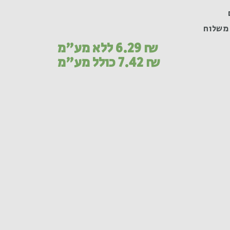
משלוח
₪
6.29
ללא מע"מ
₪
7.42
כולל מע"מ