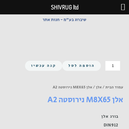
ילוג
SHIVRUG ltd
תוכן
שיברוג בע"מ - חנות אתר
כמות
הוספה לסל
קנה עכשיו
של
אלן
M8X65
עמוד הבית
/
אלן
/ אלן M8X65 נירוסטה A2
נירוסטה
אלן M8X65 נירוסטה A2
A2
בורג אלן
DIN912