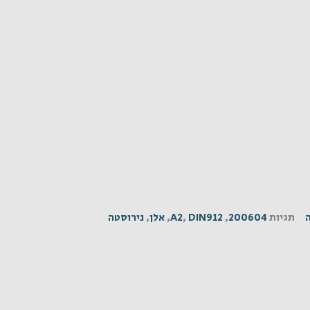
תגיות
200604
,
DIN912
,
A2
,
אלן
,
נירוסטה