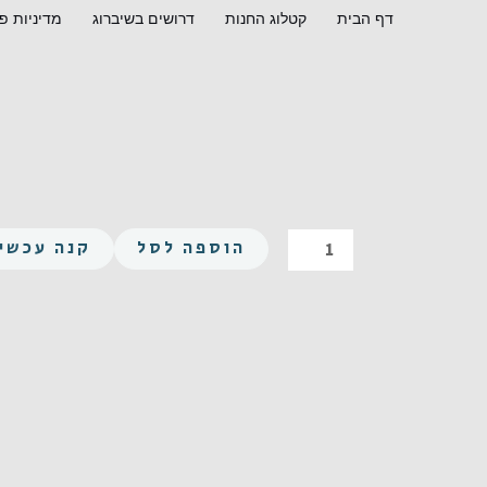
ילוג
דף הבית
קטלוג החנות
דרושים בשיברוג
מדיניות פ
תוכן
כמות
הוספה לסל
קנה עכשיו
של
אלן
M4X30
נירוסטה
A2