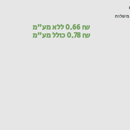
משלוח
₪
0.66
ללא מע"מ
₪
0.78
כולל מע"מ