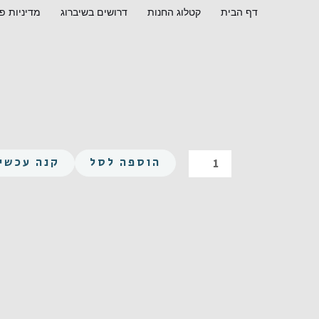
ילוג
דף הבית
קטלוג החנות
דרושים בשיברוג
מדיניות פ
תוכן
כמות
הוספה לסל
קנה עכשיו
של
אלן
M3X25
נירוסטה
A2