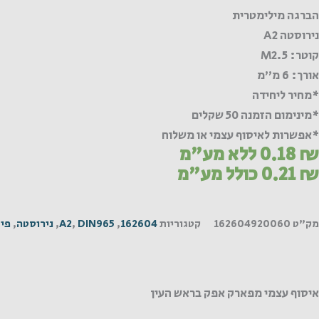
הברגה מילימטרית
נירוסטה A2
קוטר: M2.5
אורך: 6 מ"מ
*מחיר ליחידה
*מינימום הזמנה 50 שקלים
*אפשרות לאיסוף עצמי או משלוח
₪
0.18
ללא מע"מ
₪
0.21
כולל מע"מ
מק"ט
162604920060
קטגוריות
162604
,
DIN965
,
A2
,
נירוסטה
,
פיל
איסוף עצמי מפארק אפק בראש העין