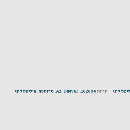
יפס קוני
תגיות
162604
,
DIN965
,
A2
,
נירוסטה
,
פיליפס קוני