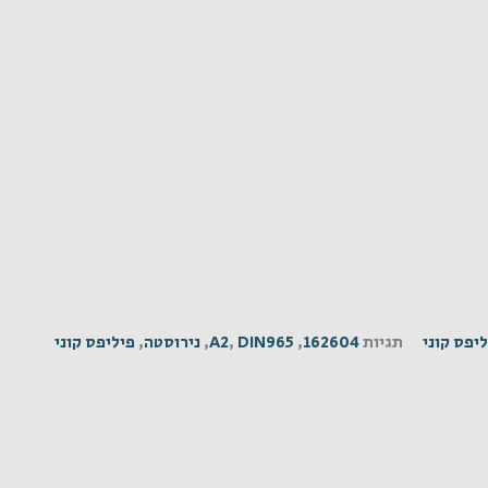
יפס קוני
תגיות
162604
,
DIN965
,
A2
,
נירוסטה
,
פיליפס קוני