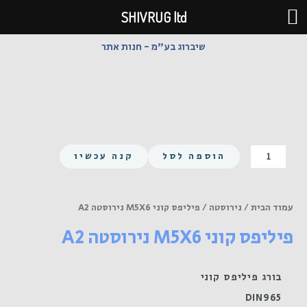
ילוג
SHIVRUG ltd
תוכן
שיברוג בע"מ - חנות אתר
כמות
הוספה לסל
קנה עכשיו
של
פיליפס
קוני
עמוד הבית
/
נירוסטה
/ פיליפס קוני M5X6 נירוסטה A2
M5X6
פיליפס קוני M5X6 נירוסטה A2
נירוסטה
A2
בורג פיליפס קוני
DIN965