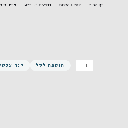
ילוג
דף הבית
קטלוג החנות
דרושים בשיברוג
מדיניות פ
תוכן
כמות
הוספה לסל
קנה עכשיו
של
פיליפס
קוני
M4X25
נירוסטה
A2