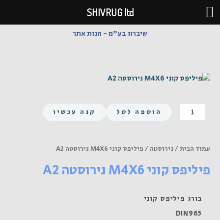
ילוג
SHIVRUG ltd
תוכן
שיברוג בע"מ - חנות אתר
כמות
הוספה לסל
קנה עכשיו
של
פיליפס
קוני
עמוד הבית
/
נירוסטה
/ פיליפס קוני M4X6 נירוסטה A2
M4X6
פיליפס קוני M4X6 נירוסטה A2
נירוסטה
A2
בורג פיליפס קוני
DIN965