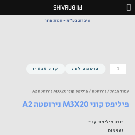
ילוג
SHIVRUG ltd
תוכן
שיברוג בע"מ - חנות אתר
כמות
הוספה לסל
קנה עכשיו
של
פיליפס
קוני
עמוד הבית
/
נירוסטה
/ פיליפס קוני M3X20 נירוסטה A2
M3X20
פיליפס קוני M3X20 נירוסטה A2
נירוסטה
A2
בורג פיליפס קוני
DIN965