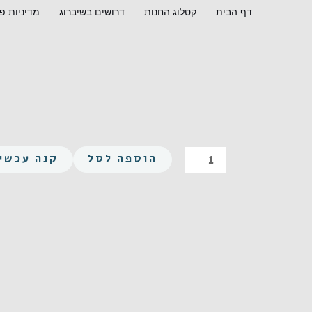
ילוג
דף הבית
קטלוג החנות
דרושים בשיברוג
מדיניות פ
תוכן
כמות
הוספה לסל
קנה עכשיו
של
פיליפס
קוני
M2X12
נירוסטה
A2