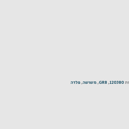
ת
120380
,
GR8
,
משושה
,
פלדה