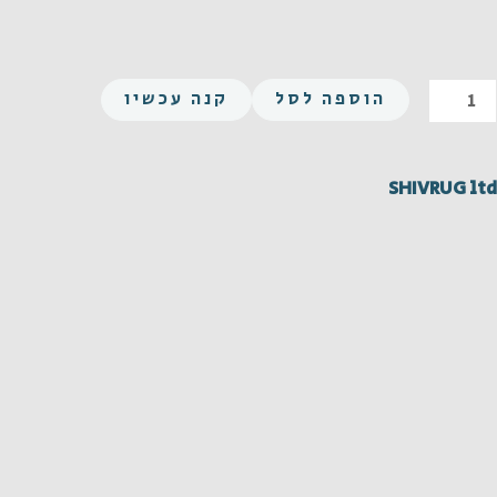
מות
הוספה לסל
קנה עכשיו
ל
שושה
UN
SHIVRUG ltd
7/8
14X4
1/
לדה
GR