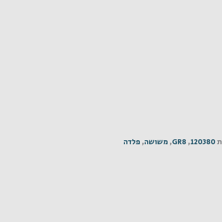
ת
120380
,
GR8
,
משושה
,
פלדה