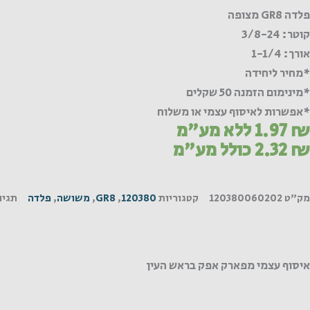
GR
פלדה GR8 מצופה
צופה
קוטר: 3/8-24
אורך: 1-1/4
*מחיר ליחידה
*מינימום הזמנה 50 שקלים
*אפשרות לאיסוף עצמי או משלוח
₪
1.97
ללא מע"מ
₪
2.32
כולל מע"מ
מק"ט
120380060202
קטגוריות
120380
,
GR8
,
משושה
,
פלדה
תגיו
איסוף עצמי מפארק אפק בראש העין