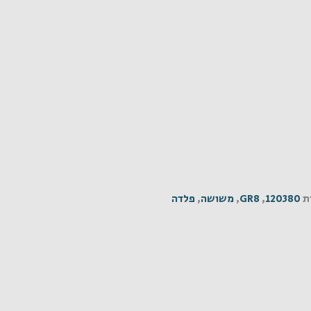
ת
120380
,
GR8
,
משושה
,
פלדה