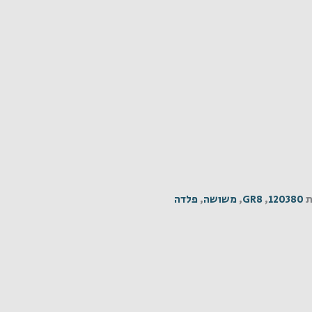
ת
120380
,
GR8
,
משושה
,
פלדה