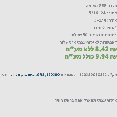
GR
פלדה GR8 מצופה
צופה
קוטר: 5/16-24
אורך: 3-1/4
*מחיר ליחידה
*מינימום הזמנה 50 שקלים
*אפשרות לאיסוף עצמי או משלוח
₪
8.42
ללא מע"מ
₪
9.94
כולל מע"מ
מק"ט
120380050522
קטגוריות
120380
,
GR8
,
משושה
,
פלדה
תגיו
איסוף עצמי מפארק אפק בראש העין