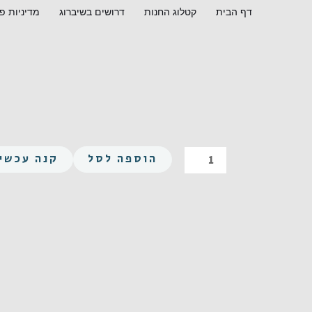
ילוג
דף הבית
קטלוג החנות
דרושים בשיברוג
מדיניות פ
תוכן
כמות
הוספה לסל
קנה עכשיו
של
משושה
UNF
1-
12X2-
1/4
פלדה
GR5