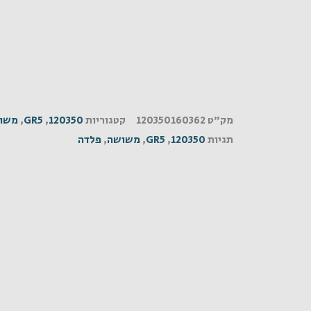
מצופה
מק"ט
120350160362
קטגוריות
120350
,
GR5
,
משו
תגיות
120350
,
GR5
,
משושה
,
פלדה