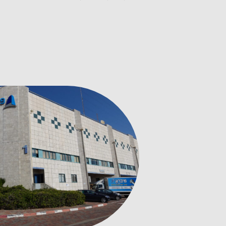
1/2
פלדה
GR5
מצופה