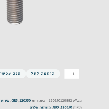
כמות
הוספה לסל
קנה עכשיו
של
משושה
UNF
3/4-
מק"ט
120350120882
קטגוריות
120350
,
GR5
,
משושה
16X5-
תגיות
120350
,
GR5
,
משושה
,
פלדה