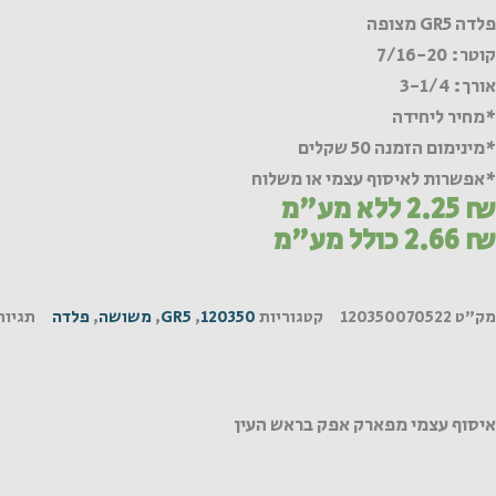
GR
פלדה GR5 מצופה
צופה
קוטר: 7/16-20
אורך: 3-1/4
*מחיר ליחידה
*מינימום הזמנה 50 שקלים
*אפשרות לאיסוף עצמי או משלוח
₪
2.25
ללא מע"מ
₪
2.66
כולל מע"מ
מק"ט
120350070522
קטגוריות
120350
,
GR5
,
משושה
,
פלדה
תגיות
איסוף עצמי מפארק אפק בראש העין