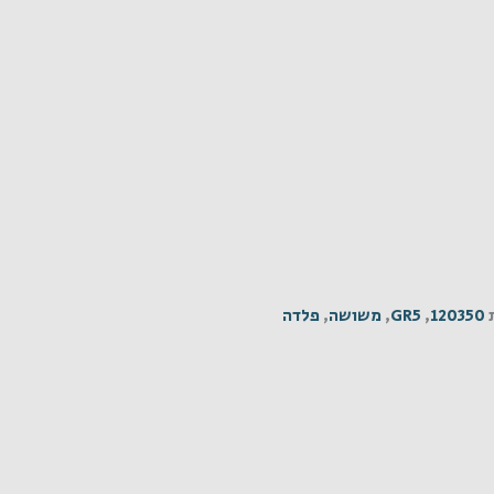
120350
,
GR5
,
משושה
,
פלדה