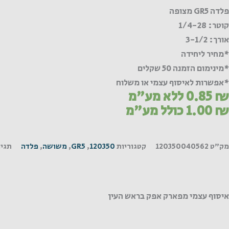
GR
פלדה GR5 מצופה
צופה
קוטר: 1/4-28
אורך: 3-1/2
*מחיר ליחידה
*מינימום הזמנה 50 שקלים
*אפשרות לאיסוף עצמי או משלוח
₪
0.85
ללא מע"מ
₪
1.00
כולל מע"מ
מק"ט
120350040562
קטגוריות
120350
,
GR5
,
משושה
,
פלדה
תגיו
איסוף עצמי מפארק אפק בראש העין