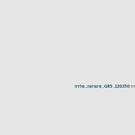
ת
120350
,
GR5
,
משושה
,
פלדה