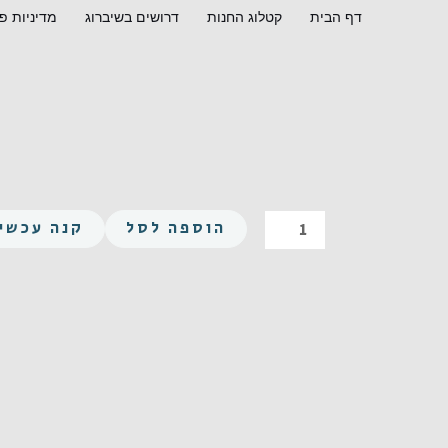
ילוג
דף הבית
קטלוג החנות
דרושים בשיברוג
מדיניות פ
תוכן
כמות
הוספה לסל
קנה עכשיו
של
משושה
UNF
1/4-
28X1/2
פלדה
GR5
מצופה