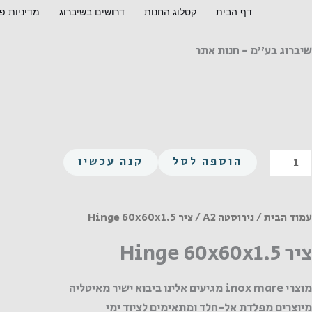
ילוג
דף הבית
קטלוג החנות
דרושים בשיברוג
מדיניות פ
תוכן
שיברוג בע"מ - חנות אתר
מות
הוספה לסל
קנה עכשיו
ל
יר
Hing
עמוד הבית
/
נירוסטה A2
/ ציר Hinge 60x60x1.5
60x60x1.
ציר Hinge 60x60x1.5
מוצרי inox mare מגיעים אלינו ביבוא ישיר מאיטליה
מיוצרים מפלדת אל-חלד ומתאימים לציוד ימי