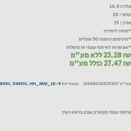
פלדה 10.9
קוטר: 20
אורך: 75
*מחיר ליחידה
*מינימום הזמנה 50 שקלים
*אפשרות לאיסוף עצמי או משלוח
₪
23.28
ללא מע"מ
₪
27.47
כולל מע"מ
מק"ט
120680200751HT
קטגוריות
HH_MM_10-9
,
DIN931
,
680ht
איסוף עצמי מפארק אפק בראש העין