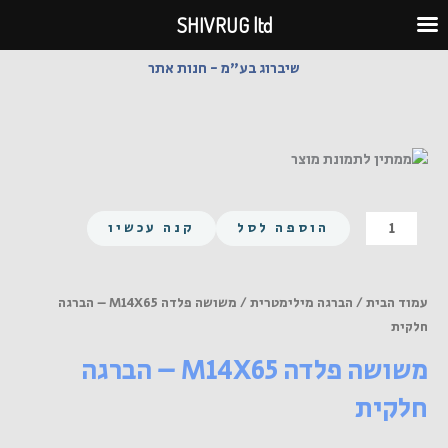
ילוג
SHIVRUG ltd
תוכן
שיברוג בע"מ - חנות אתר
כמות
הוספה לסל
קנה עכשיו
של
משושה
פלדה
עמוד הבית
/
הברגה מילימטרית
/ משושה פלדה M14X65 – הברגה
M14X65
חלקית
-
משושה פלדה M14X65 – הברגה
הברגה
חלקית
חלקית