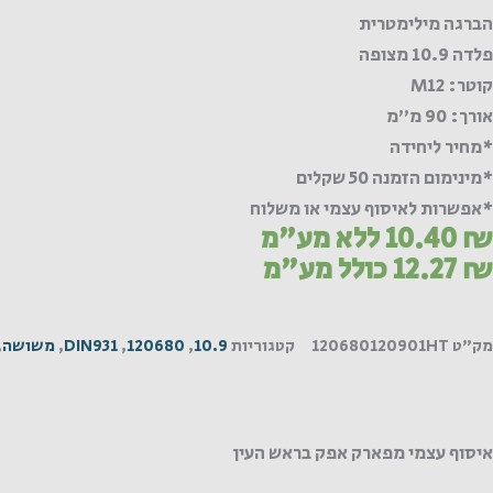
הברגה מילימטרית
פלדה 10.9 מצופה
קוטר: M12
אורך: 90 מ"מ
*מחיר ליחידה
*מינימום הזמנה 50 שקלים
*אפשרות לאיסוף עצמי או משלוח
₪
10.40
ללא מע"מ
₪
12.27
כולל מע"מ
מק"ט
120680120901HT
קטגוריות
10.9
,
120680
,
DIN931
,
משושה
,
איסוף עצמי מפארק אפק בראש העין