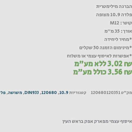
הברגה מילימטרית
פלדה 10.9 מצופה
קוטר: M12
אורך: 35 מ"מ
*מחיר ליחידה
*מינימום הזמנה 50 שקלים
*אפשרות לאיסוף עצמי או משלוח
₪
3.02
ללא מע"מ
₪
3.56
כולל מע"מ
מק"ט
120680120351
קטגוריות
10.9
,
120680
,
DIN933
,
משושה
,
פלד
איסוף עצמי מפארק אפק בראש העין