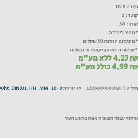
פלדה 10.9
קוטר: 6
אורך: 30
*מחיר ליחידה
*מינימום הזמנה 50 שקלים
*אפשרות לאיסוף עצמי או משלוח
₪
4.23
ללא מע"מ
₪
4.99
כולל מע"מ
מק"ט
120680060301HT
קטגוריות
HH_MM_10-9
,
DIN931
,
80ht
איסוף עצמי מפארק אפק בראש העין