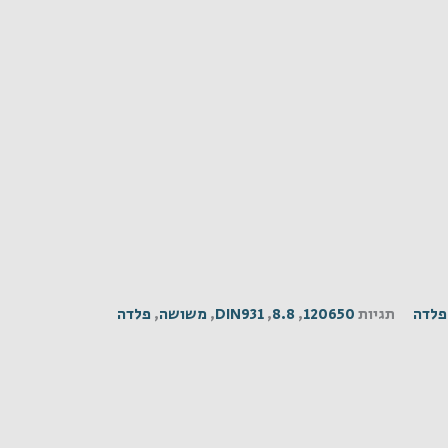
פלדה
תגיות
120650
,
8.8
,
DIN931
,
משושה
,
פלדה