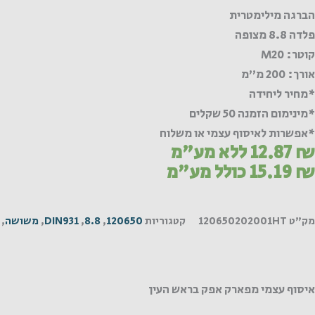
הברגה מילימטרית
פלדה 8.8 מצופה
קוטר: M20
אורך: 200 מ"מ
*מחיר ליחידה
*מינימום הזמנה 50 שקלים
*אפשרות לאיסוף עצמי או משלוח
₪
12.87
ללא מע"מ
₪
15.19
כולל מע"מ
מק"ט
120650202001HT
קטגוריות
120650
,
8.8
,
DIN931
,
משושה
,
איסוף עצמי מפארק אפק בראש העין