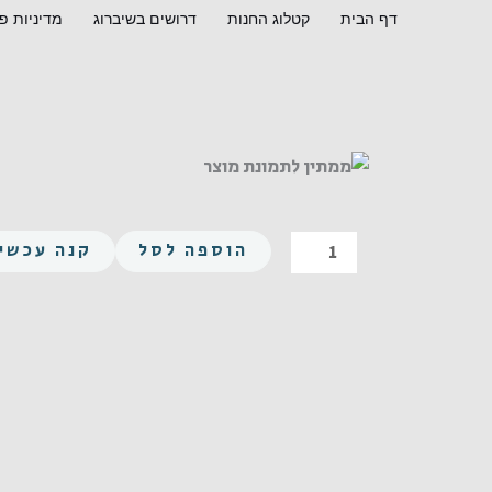
ילוג
דף הבית
קטלוג החנות
דרושים בשיברוג
מדיניות פ
תוכן
כמות
הוספה לסל
קנה עכשיו
של
משושה
M20X150
פלדה
8.8
מצופה