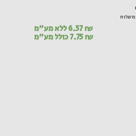
משלוח
₪
6.57
ללא מע"מ
₪
7.75
כולל מע"מ