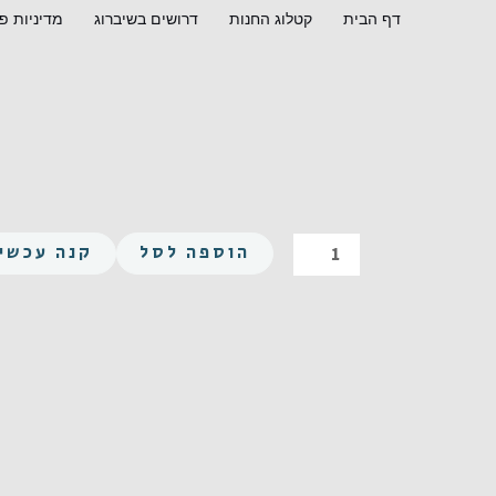
ילוג
דף הבית
קטלוג החנות
דרושים בשיברוג
מדיניות פ
תוכן
כמות
הוספה לסל
קנה עכשיו
של
משושה
M20X100
פלדה
8.8
מצופה